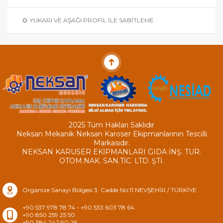
YUKARI VE AŞAĞI PROFIL ILE SABITLEME
2025 Tüm Hakları Saklıdır
Neksan Mekanik Neksan Karoser Ekipmanlarının Tescilli
Markasıdır.
NEKSAN KARUSER EKİPMANLARI GIDA İNŞ. TUR.
OTOM.NAK. SAN.TİC. LTD. ŞTİ.
Organize Sanayi Bölgesi 3. Cadde No:11 NEVŞEHİR / TÜRKİYE
+90 537 978 78 74 - +90 533 603 78 64
+90 850 259 25 50
+90 384 242 90 26