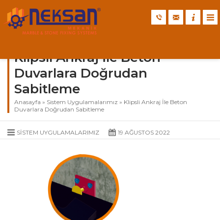
Klipsli Ankraj İle Beton
Duvarlara Doğrudan
Sabitleme
Anasayfa
»
Sistem Uygulamalarımız
»
Klipsli Ankraj İle Beton
Duvarlara Doğrudan Sabitleme
SISTEM UYGULAMALARIMIZ
19 AĞUSTOS 2022